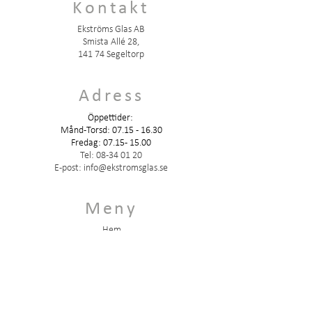
Kontakt
Ekströms Glas AB
Smista Allé 28,
141 74 Segeltorp
Adress
Öppettider:
Månd-Torsd: 07.15 - 16.30
Fredag:
07.15 - 15.00
Tel:
08-34 01 20
E-post:
info@ekstromsglas.se
Meny
Hem
Dokument
Vår historia
Om oss
Kontakt